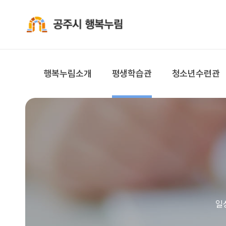
공주시 행복누림
행복누림소개
평생학습관
청소년수련관
일