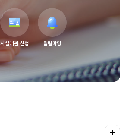
시설대관 신청
알림마당
강좌 수강신청 