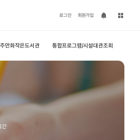
사이트맵
로그인
회원가입
팝업 열기
공주만화작은도서관
통합프로그램/시설대관조회
공간