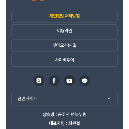
041-840-2717
연락처
개인정보처리방침
공주시농업기술센터
충남 공주시 우성면 내산목천길 52-15
주소
이용약관
041-840-8893
연락처
찾아오시는 길
웅진동평생학습센터
충남 공주시 용당길 45
주소
사이버투어
041-840-8715
연락처
월송동평생학습센터
충남 공주시 월송동현로 51
주소
041-840-8715
연락처
관련사이트
유구읍평생학습센터
상호명 :
공주시 행복누림
충남 공주시 유구읍 유구외곽로 322
주소
대표자명 :
최원철
041-840-2408
연락처