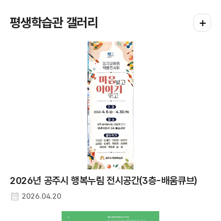
공주문화원
평생학습관 갤러리
평생학습
충남 공주시 대통1길 66
주소
041-852-9005
연락처
계룡면평생학습센터
충남 공주시 계룡면 영규대사로 474-1
주소
041-840-2556
연락처
금학동평생학습센터
충남 공주시 우금티로 496-3
주소
041-840-8715
연락처
반포면평생학습센터 (반포문화센터)
2026년 공주시 행복누림 전시공간(3층-배움큐브)
충남 공주시 반포면 연정길 17-38
주소
2026.04.20
041-840-2556
연락처
사곡면평생학습센터