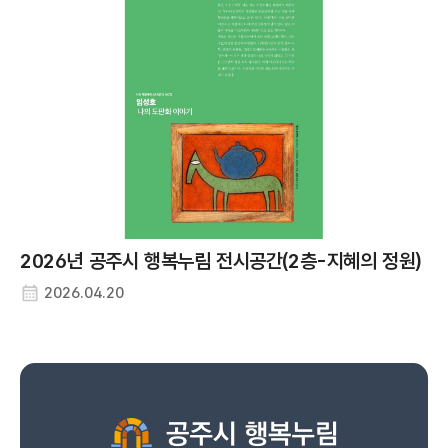
충남 공주시 사곡면 마곡사로 85-7
주소
041-840-2717
연락처
신관동평생학습센터
충남 공주시 관골1길 24-5
주소
041-840-8715
연락처
신풍면평생학습센터
충남 공주시 신풍면 골뜸길 5-27
주소
2026년 공주시 행복누림 전시공간(2층-지혜의 정원)
041-840-2408
연락처
2026.04.20
옥룡동평생학습센터
충남 공주시 무령로 342
주소
041-840-8715
연락처
우성면평생학습센터
충남 공주시 우성면 동대리길 66-1
주소