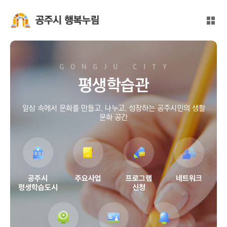
본문 바로가기
대메뉴 바로가기
전체
공주시 행복누림
평생학습관
일상 속에서 문화를 만들고, 나누고, 성장하는 공주시민의 생활
문화 공간
공주시
주요사업
프로그램
네트워크
평생학습도시
신청