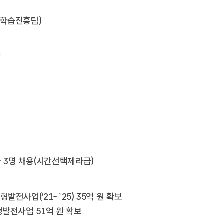
생학습진흥팀)
상
정
 3명 채용(시간선택제라급)
전사업(‘21~`25) 35억 원 확보
형발전사업 51억 원 확보