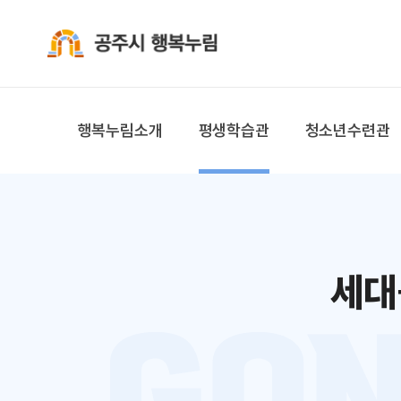
공주시 행복누림
행복누림소개
평생학습관
청소년수련관
세대