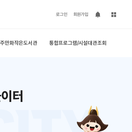
사이트맵
로그인
회원가입
팝업 열기
공주만화작은도서관
통합프로그램/시설대관조회
놀이터