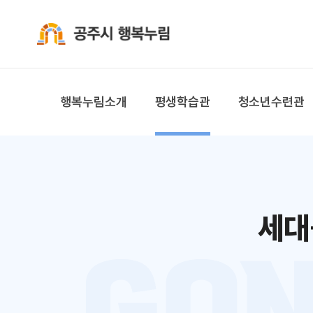
공주시 행복누림
행복누림소개
평생학습관
청소년수련관
세대