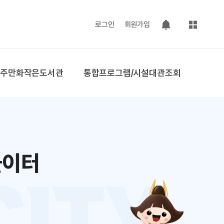
사이트맵
로그인
회원가입
팝업 열기
공주만화작은도서관
통합프로그램/시설대관조회
놀이터