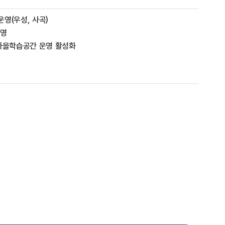
영(우성, 사곡)
운영
 마을학습공간 운영 활성화