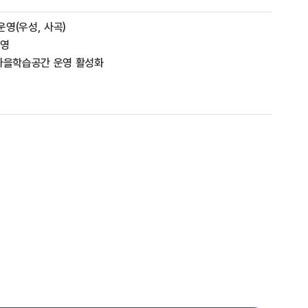
영(우성, 사곡)
운영
 마을학습공간 운영 활성화