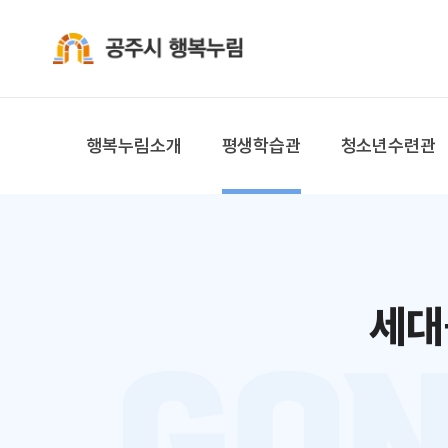
공주시 행복누림
행복누림소개
평생학습관
청소년수련관
세대