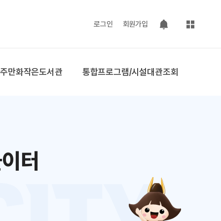
사이트맵
로그인
회원가입
팝업 열기
공주만화작은도서관
통합프로그램/시설대관조회
놀이터