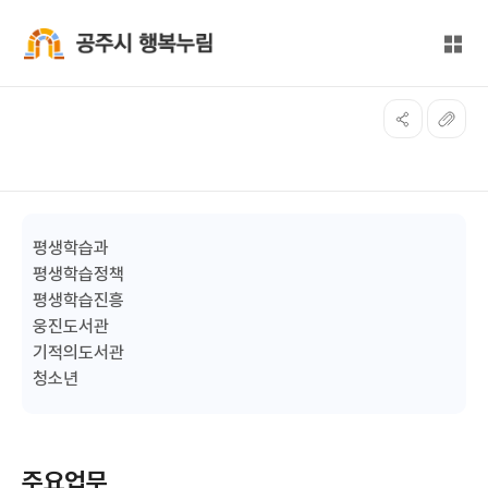
본문 바로가기
대메뉴 바로가기
전체
공주시 행복누림
평생학습과
평생학습정책
평생학습진흥
웅진도서관
기적의도서관
청소년
주요업무