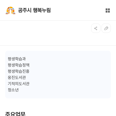
본문 바로가기
대메뉴 바로가기
전체
공주시 행복누림
평생학습과
평생학습정책
평생학습진흥
웅진도서관
기적의도서관
청소년
주요업무