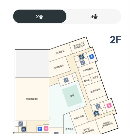
2층
3층
2F