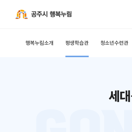
공주시 행복누림
행복누림소개
평생학습관
청소년수련관
세대