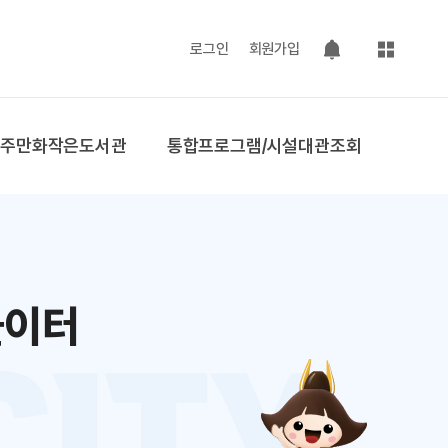
사이트맵
로그인
회원가입
팝업 열기
공주만화작은도서관
통합프로그램/시설대관조회
놀이터