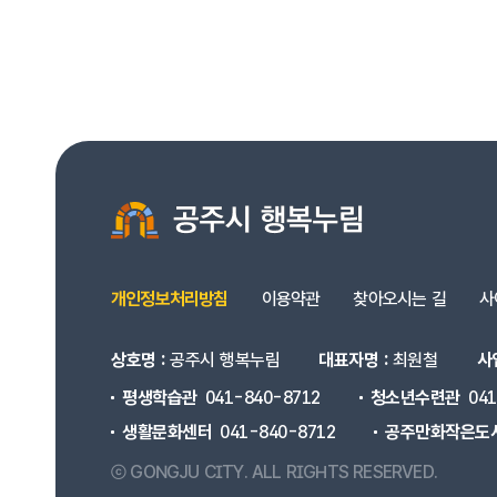
개인정보처리방침
이용약관
찾아오시는 길
사
상호명 :
공주시 행복누림
대표자명 :
최원철
사
평생학습관
041-840-8712
청소년수련관
04
생활문화센터
041-840-8712
공주만화작은도
ⓒ GONGJU CITY.
ALL RIGHTS RESERVED.