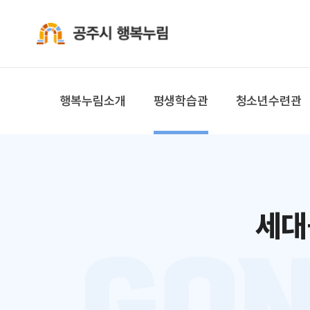
공주시 행복누림
행복누림소개
평생학습관
청소년수련관
세대