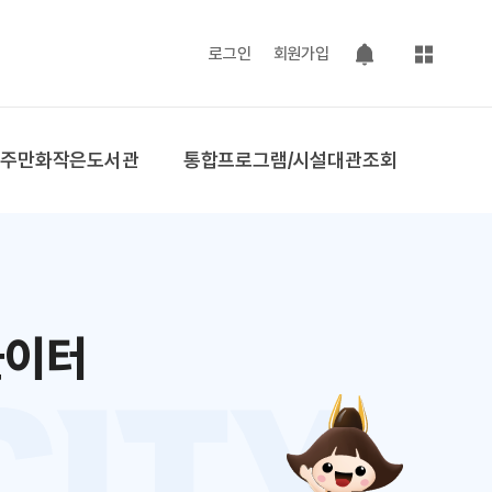
사이트맵
로그인
회원가입
팝업 열기
공주만화작은도서관
통합프로그램/시설대관조회
놀이터