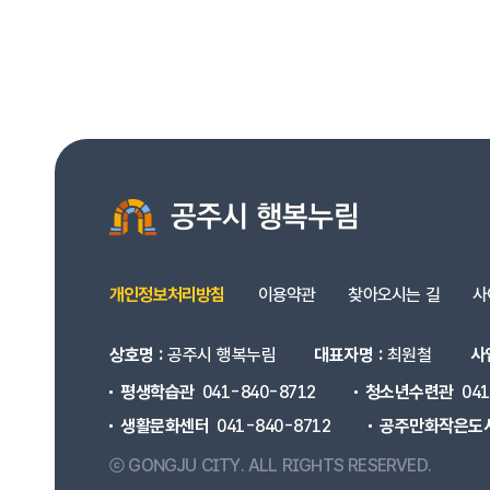
개인정보처리방침
이용약관
찾아오시는 길
사
상호명 :
공주시 행복누림
대표자명 :
최원철
사
평생학습관
041-840-8712
청소년수련관
04
생활문화센터
041-840-8712
공주만화작은도
ⓒ GONGJU CITY.
ALL RIGHTS RESERVED.