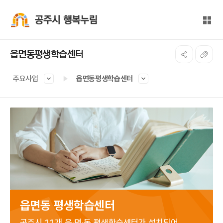
본문 바로가기
대메뉴 바로가기
전체
공주시 행복누림
읍면동평생학습센터
주요사업
읍면동평생학습센터
읍면동 평생학습센터
공주시 11개 읍·면·동 평생학습센터가 설치되어