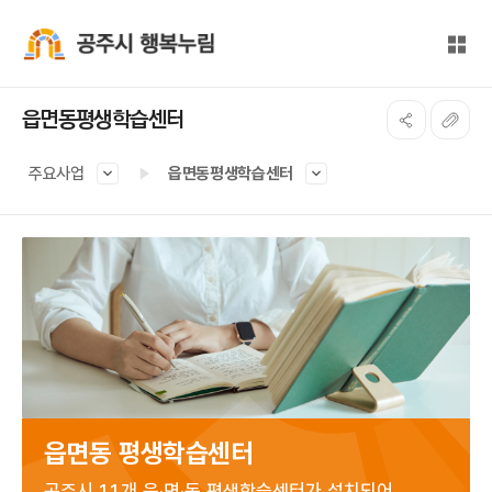
본문 바로가기
대메뉴 바로가기
전체
공주시 행복누림
읍면동평생학습센터
주요사업
읍면동평생학습센터
읍면동 평생학습센터
공주시 11개 읍·면·동 평생학습센터가 설치되어