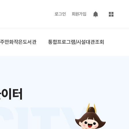
사이트맵
로그인
회원가입
팝업 열기
공주만화작은도서관
통합프로그램/시설대관조회
놀이터