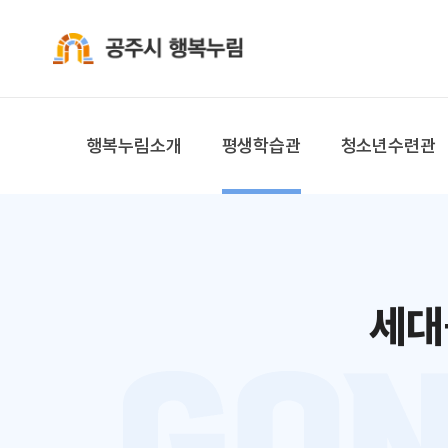
공주시 행복누림
행복누림소개
평생학습관
청소년수련관
세대