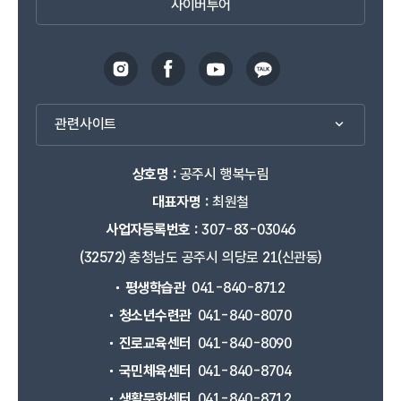
사이버투어
관련사이트
상호명 :
공주시 행복누림
대표자명 :
최원철
사업자등록번호 :
307-83-03046
(32572) 충청남도 공주시 의당로 21(신관동)
평생학습관
041-840-8712
청소년수련관
041-840-8070
진로교육센터
041-840-8090
국민체육센터
041-840-8704
생활문화센터
041-840-8712