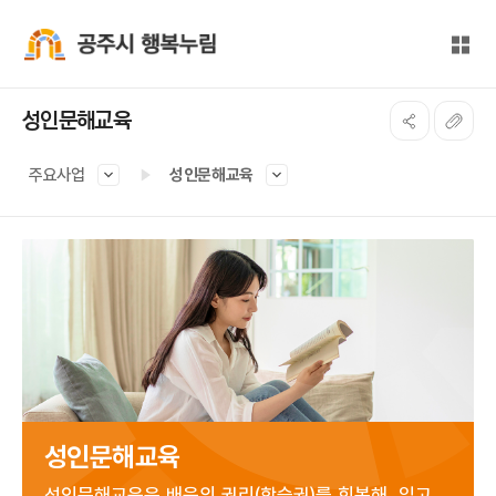
본문 바로가기
대메뉴 바로가기
전체
공주시 행복누림
성인문해교육
주요사업
성인문해교육
성인문해교육
성인문해교육은 배움의 권리(학습권)를 회복해, 읽고