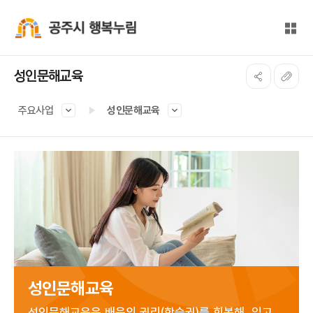
본문 바로가기
대메뉴 바로가기
전체
공주시 행복누림
성인문해교육
주요사업
성인문해교육
성인문해교육
성인문해교육은 배움의 권리(학습권)를 회복해, 읽고