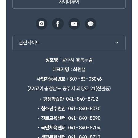
사이버투어
관련사이트
상호명 :
공주시 행복누림
대표자명 :
최원철
사업자등록번호 :
307-83-03046
(32572) 충청남도 공주시 의당로 21(신관동)
평생학습관
041-840-8712
청소년수련관
041-840-8070
진로교육센터
041-840-8090
국민체육센터
041-840-8704
생활문화센터
041-840-8712