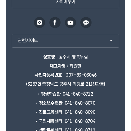
사이버투어
관련사이트
상호명 :
공주시 행복누림
대표자명 :
최원철
사업자등록번호 :
307-83-03046
(32572) 충청남도 공주시 의당로 21(신관동)
평생학습관
041-840-8712
청소년수련관
041-840-8070
진로교육센터
041-840-8090
국민체육센터
041-840-8704
생활문화센터
041-840-8712