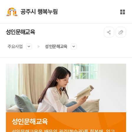
본문 바로가기
대메뉴 바로가기
전체
공주시 행복누림
성인문해교육
주요사업
성인문해교육
성인문해교육
성인문해교육은 배움의 권리(학습권)를 회복해, 읽고