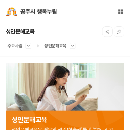
본문 바로가기
대메뉴 바로가기
전체
공주시 행복누림
성인문해교육
주요사업
성인문해교육
성인문해교육
성인문해교육은 배움의 권리(학습권)를 회복해, 읽고