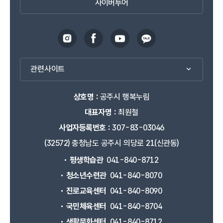
사이버투어
관련사이트
상호명 :
공주시 행복누림
대표자명 :
최원철
사업자등록번호 :
307-83-03046
(32572) 충청남도 공주시 의당로 21(신관동)
평생학습관
041-840-8712
청소년수련관
041-840-8070
진로교육센터
041-840-8090
국민체육센터
041-840-8704
생활문화센터
041-840-8712