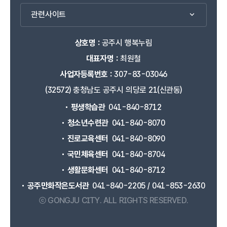
관련사이트
상호명 :
공주시 행복누림
대표자명 :
최원철
사업자등록번호 :
307-83-03046
(32572) 충청남도 공주시 의당로 21(신관동)
평생학습관
041-840-8712
청소년수련관
041-840-8070
진로교육센터
041-840-8090
국민체육센터
041-840-8704
생활문화센터
041-840-8712
공주만화작은도서관
041-840-2205 / 041-853-2630
ⓒ GONGJU CITY.
ALL RIGHTS RESERVED.