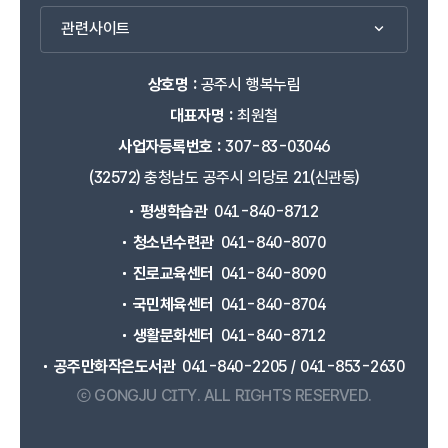
관련사이트
상호명 :
공주시 행복누림
대표자명 :
최원철
사업자등록번호 :
307-83-03046
(32572) 충청남도 공주시 의당로 21(신관동)
평생학습관
041-840-8712
청소년수련관
041-840-8070
진로교육센터
041-840-8090
국민체육센터
041-840-8704
생활문화센터
041-840-8712
공주만화작은도서관
041-840-2205 / 041-853-2630
ⓒ GONGJU CITY.
ALL RIGHTS RESERVED.