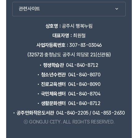
관련사이트
상호명 :
공주시 행복누림
대표자명 :
최원철
사업자등록번호 :
307-83-03046
(32572) 충청남도 공주시 의당로 21(신관동)
평생학습관
041-840-8712
청소년수련관
041-840-8070
진로교육센터
041-840-8090
국민체육센터
041-840-8704
생활문화센터
041-840-8712
공주만화작은도서관
041-840-2205 / 041-853-2630
ⓒ GONGJU CITY.
ALL RIGHTS RESERVED.