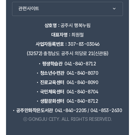
관련사이트
상호명 :
공주시 행복누림
대표자명 :
최원철
사업자등록번호 :
307-83-03046
(32572) 충청남도 공주시 의당로 21(신관동)
평생학습관
041-840-8712
청소년수련관
041-840-8070
진로교육센터
041-840-8090
국민체육센터
041-840-8704
생활문화센터
041-840-8712
공주만화작은도서관
041-840-2205 / 041-853-2630
ⓒ GONGJU CITY.
ALL RIGHTS RESERVED.