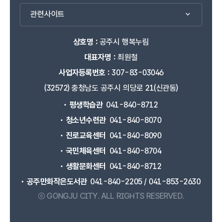
관련사이트
상호명 :
공주시 행복누림
대표자명 :
최원철
사업자등록번호 :
307-83-03046
(32572) 충청남도 공주시 의당로 21(신관동)
평생학습관
041-840-8712
청소년수련관
041-840-8070
진로교육센터
041-840-8090
국민체육센터
041-840-8704
생활문화센터
041-840-8712
공주만화작은도서관
041-840-2205 / 041-853-2630
ⓒ GONGJU CITY.
ALL RIGHTS RESERVED.