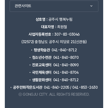
관련사이트
상호명 :
공주시 행복누림
대표자명 :
최원철
사업자등록번호 :
307-83-03046
(32572) 충청남도 공주시 의당로 21(신관동)
평생학습관
041-840-8712
청소년수련관
041-840-8070
진로교육센터
041-840-8090
국민체육센터
041-840-8704
생활문화센터
041-840-8712
공주만화작은도서관
041-840-2205 / 041-853-2630
ⓒ GONGJU CITY.
ALL RIGHTS RESERVED.