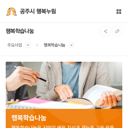
본문 바로가기
대메뉴 바로가기
전체
공주시 행복누림
행복학습나눔
주요사업
행복학습나눔
행복학습나눔
행복학습나눔은 시민이 배운 지식과 재능을 교육·작품·