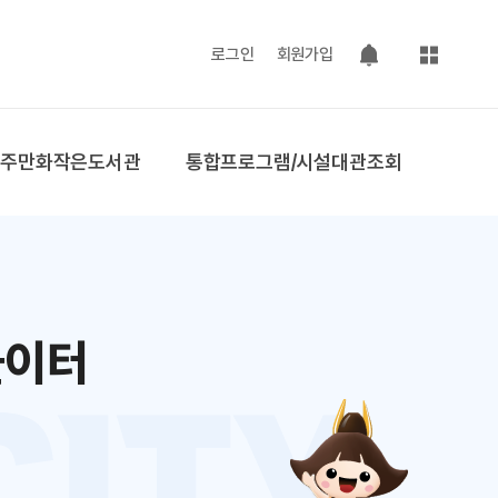
사이트맵
로그인
회원가입
팝업 열기
공주만화작은도서관
통합프로그램/시설대관조회
놀이터