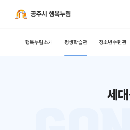
공주시 행복누림
행복누림소개
평생학습관
청소년수련관
세대