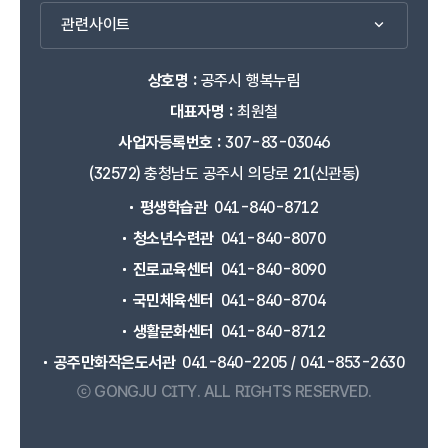
관련사이트
상호명 :
공주시 행복누림
대표자명 :
최원철
사업자등록번호 :
307-83-03046
(32572) 충청남도 공주시 의당로 21(신관동)
평생학습관
041-840-8712
청소년수련관
041-840-8070
진로교육센터
041-840-8090
국민체육센터
041-840-8704
생활문화센터
041-840-8712
공주만화작은도서관
041-840-2205 / 041-853-2630
ⓒ GONGJU CITY.
ALL RIGHTS RESERVED.