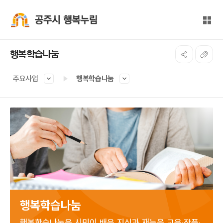
본문 바로가기
대메뉴 바로가기
전체
공주시 행복누림
행복학습나눔
주요사업
행복학습나눔
행복학습나눔
행복학습나눔은 시민이 배운 지식과 재능을 교육·작품·