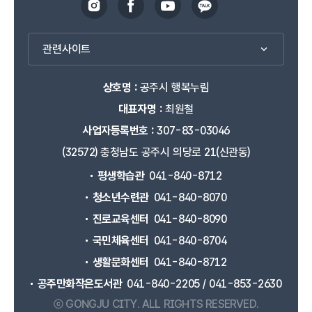
관련사이트
상호명 :
공주시 행복누림
대표자명 :
최원철
사업자등록번호 :
307-83-03046
(32572) 충청남도 공주시 의당로 21(신관동)
평생학습관
041-840-8712
청소년수련관
041-840-8070
진로교육센터
041-840-8090
국민체육센터
041-840-8704
생활문화센터
041-840-8712
공주만화작은도서관
041-840-2205 / 041-853-2630
ⓒ GONGJU CITY.
ALL RIGHTS RESERVED.