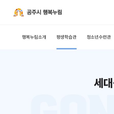
공주시 행복누림
행복누림소개
평생학습관
청소년수련관
세대