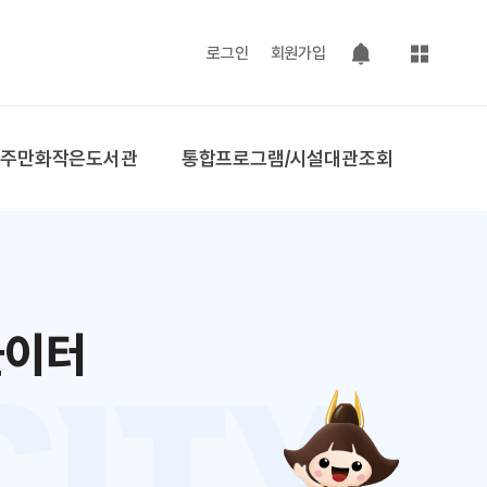
사이트맵
로그인
회원가입
팝업 열기
공주만화작은도서관
통합프로그램/시설대관조회
놀이터