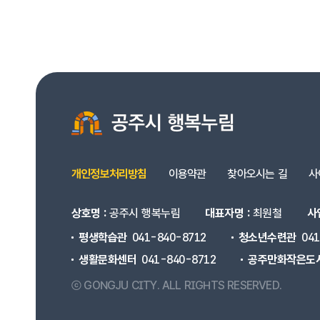
개인정보처리방침
이용약관
찾아오시는 길
사
상호명 :
공주시 행복누림
대표자명 :
최원철
사
평생학습관
041-840-8712
청소년수련관
04
생활문화센터
041-840-8712
공주만화작은도
ⓒ GONGJU CITY.
ALL RIGHTS RESERVED.