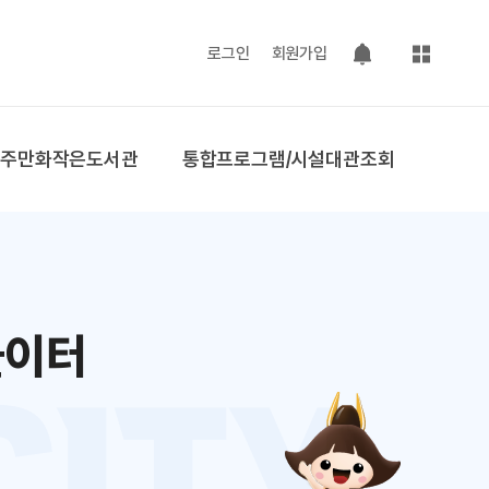
사이트맵
로그인
회원가입
팝업 열기
공주만화작은도서관
통합프로그램/시설대관조회
놀이터