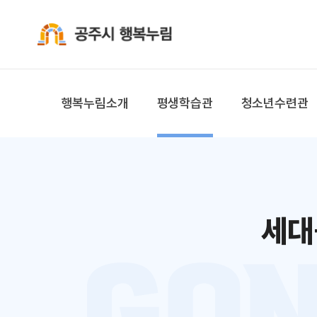
공주시 행복누림
행복누림소개
평생학습관
청소년수련관
세대