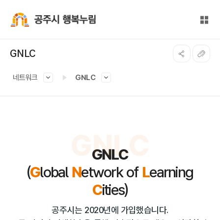
본문 바로가기
대메뉴 바로가기
전체
공주시 행복누림
GNLC
네트워크
GNLC
GNLC
GNLC
(
G
lobal
N
etwork of
L
earning
C
ities)
공주시는 2020년에 가입했습니다.