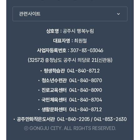
관련사이트
상호명 :
공주시 행복누림
대표자명 :
최원철
사업자등록번호 :
307-83-03046
(32572) 충청남도 공주시 의당로 21(신관동)
평생학습관
041-840-8712
청소년수련관
041-840-8070
진로교육센터
041-840-8090
국민체육센터
041-840-8704
생활문화센터
041-840-8712
공주만화작은도서관
041-840-2205 / 041-853-2630
ⓒ GONGJU CITY.
ALL RIGHTS RESERVED.