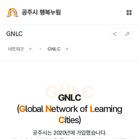
본문 바로가기
대메뉴 바로가기
전체
공주시 행복누림
GNLC
네트워크
GNLC
GNLC
GNLC
(
G
lobal
N
etwork of
L
earning
C
ities)
공주시는 2020년에 가입했습니다.