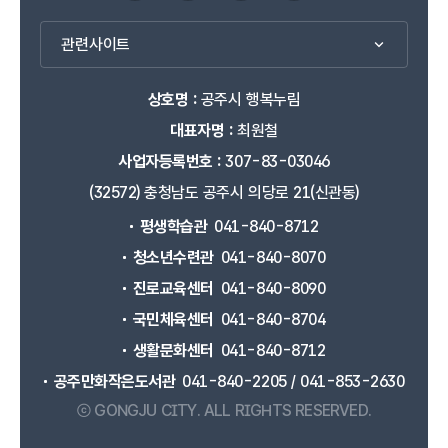
관련사이트
상호명 :
공주시 행복누림
대표자명 :
최원철
사업자등록번호 :
307-83-03046
(32572) 충청남도 공주시 의당로 21(신관동)
평생학습관
041-840-8712
청소년수련관
041-840-8070
진로교육센터
041-840-8090
국민체육센터
041-840-8704
생활문화센터
041-840-8712
공주만화작은도서관
041-840-2205 / 041-853-2630
ⓒ GONGJU CITY.
ALL RIGHTS RESERVED.