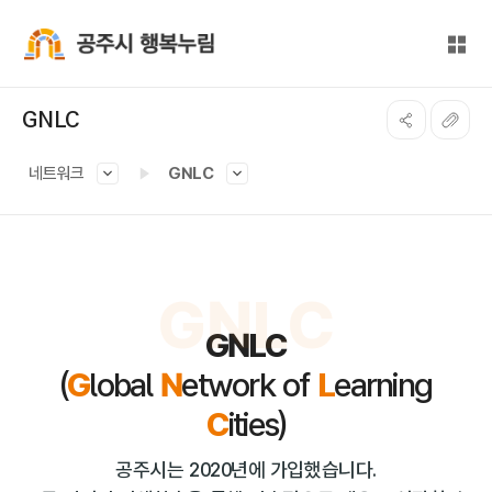
본문 바로가기
대메뉴 바로가기
전체
공주시 행복누림
GNLC
네트워크
GNLC
GNLC
GNLC
(
G
lobal
N
etwork of
L
earning
C
ities)
공주시는 2020년에 가입했습니다.