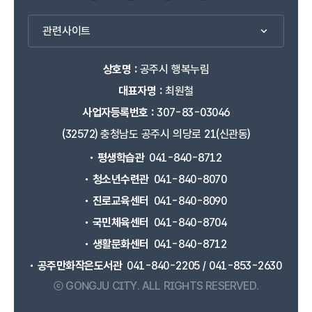
관련사이트
상호명 :
공주시 행복누림
대표자명 :
최원철
사업자등록번호 :
307-83-03046
(32572) 충청남도 공주시 의당로 21(신관동)
평생학습관
041-840-8712
청소년수련관
041-840-8070
진로교육센터
041-840-8090
국민체육센터
041-840-8704
생활문화센터
041-840-8712
공주만화작은도서관
041-840-2205 / 041-853-2630
ⓒ GONGJU CITY.
ALL RIGHTS RESERVED.