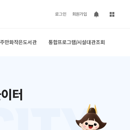
사이트맵
로그인
회원가입
팝업 열기
공주만화작은도서관
통합프로그램/시설대관조회
놀이터