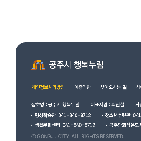
개인정보처리방침
이용약관
찾아오시는 길
사
상호명 :
공주시 행복누림
대표자명 :
최원철
사
평생학습관
041-840-8712
청소년수련관
04
생활문화센터
041-840-8712
공주만화작은도
ⓒ GONGJU CITY.
ALL RIGHTS RESERVED.