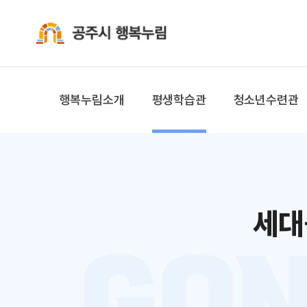
공주시 행복누림
행복누림소개
평생학습관
청소년수련관
세대