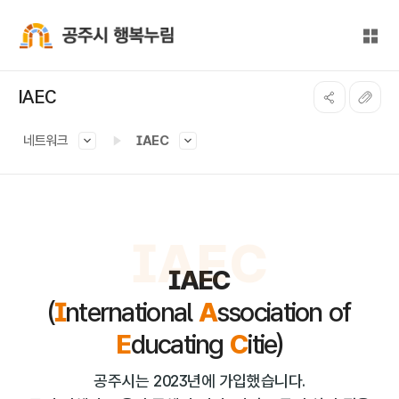
본문 바로가기
대메뉴 바로가기
전체
공주시 행복누림
IAEC
네트워크
IAEC
IAEC
IAEC
(
I
nternational
A
ssociation of
E
ducating
C
itie)
공주시는 2023년에 가입했습니다.