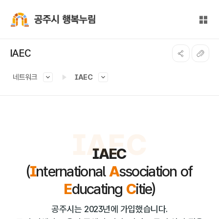
본문 바로가기
대메뉴 바로가기
전체
공주시 행복누림
IAEC
네트워크
IAEC
IAEC
IAEC
(
I
nternational
A
ssociation of
E
ducating
C
itie)
공주시는 2023년에 가입했습니다.