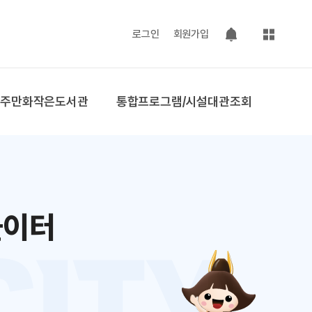
사이트맵
로그인
회원가입
팝업 열기
공주만화작은도서관
통합프로그램/시설대관조회
놀이터