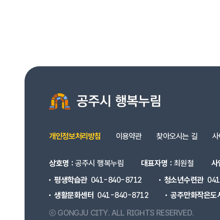
개인정보처리방침
이용약관
찾아오시는 길
사
상호명 :
공주시 행복누림
대표자명 :
최원철
사
평생학습관
041-840-8712
청소년수련관
04
생활문화센터
041-840-8712
공주만화작은도
ⓒ GONGJU CITY.
ALL RIGHTS RESERVED.