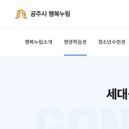
공주시 행복누림
행복누림소개
평생학습관
청소년수련관
세대