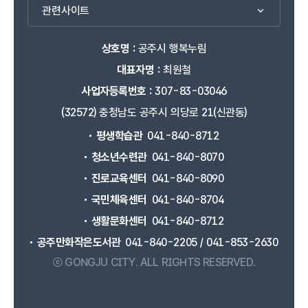
관련사이트
상호명 :
공주시 행복누림
대표자명 :
최원철
사업자등록번호 :
307-83-03046
(32572) 충청남도 공주시 의당로 21(신관동)
평생학습관
041-840-8712
청소년수련관
041-840-8070
진로교육센터
041-840-8090
국민체육센터
041-840-8704
생활문화센터
041-840-8712
공주만화작은도서관
041-840-2205 / 041-853-2630
ⓒ GONGJU CITY.
ALL RIGHTS RESERVED.