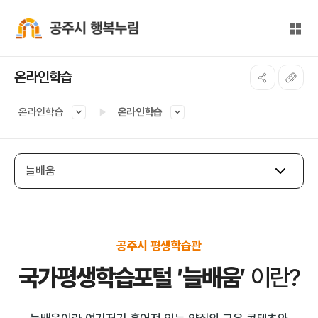
본문 바로가기
대메뉴 바로가기
전체
공주시 행복누림
온라인학습
온라인학습
온라인학습
늘배움
공주시 평생학습관
국가평생학습포털 ′늘배움′
이란?