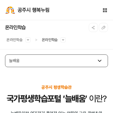
본문 바로가기
대메뉴 바로가기
전체
공주시 행복누림
온라인학습
온라인학습
온라인학습
늘배움
공주시 평생학습관
국가평생학습포털 ′늘배움′
이란?