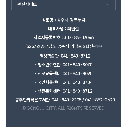
관련사이트
상호명 :
공주시 행복누림
대표자명 :
최원철
사업자등록번호 :
307-83-03046
(32572) 충청남도 공주시 의당로 21(신관동)
평생학습관
041-840-8712
청소년수련관
041-840-8070
진로교육센터
041-840-8090
국민체육센터
041-840-8704
생활문화센터
041-840-8712
공주만화작은도서관
041-840-2205 / 041-853-2630
ⓒ GONGJU CITY.
ALL RIGHTS RESERVED.