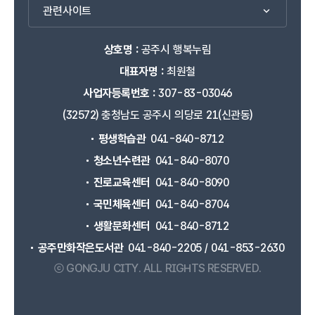
관련사이트
상호명 :
공주시 행복누림
대표자명 :
최원철
사업자등록번호 :
307-83-03046
(32572) 충청남도 공주시 의당로 21(신관동)
평생학습관
041-840-8712
청소년수련관
041-840-8070
진로교육센터
041-840-8090
국민체육센터
041-840-8704
생활문화센터
041-840-8712
공주만화작은도서관
041-840-2205 / 041-853-2630
ⓒ GONGJU CITY.
ALL RIGHTS RESERVED.