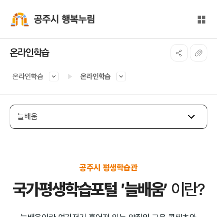
본문 바로가기
대메뉴 바로가기
전체
공주시 행복누림
온라인학습
온라인학습
온라인학습
늘배움
공주시 평생학습관
국가평생학습포털 ′늘배움′
이란?