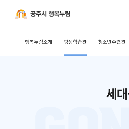
공주시 행복누림
행복누림소개
평생학습관
청소년수련관
세대