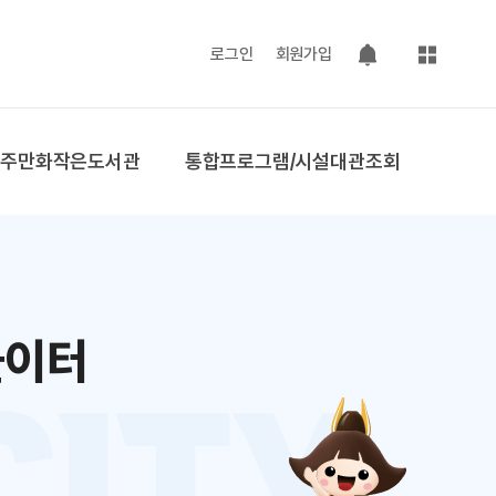
사이트맵
로그인
회원가입
팝업 열기
공주만화작은도서관
통합프로그램/시설대관조회
놀이터