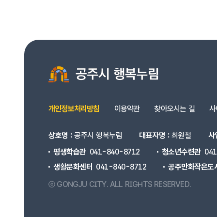
개인정보처리방침
이용약관
찾아오시는 길
사
상호명 :
공주시 행복누림
대표자명 :
최원철
사
평생학습관
041-840-8712
청소년수련관
04
생활문화센터
041-840-8712
공주만화작은도
ⓒ GONGJU CITY.
ALL RIGHTS RESERVED.