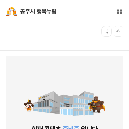
본문 바로가기
대메뉴 바로가기
전체
공주시 행복누림