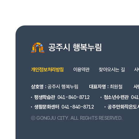
개인정보처리방침
이용약관
찾아오시는 길
사
상호명 :
공주시 행복누림
대표자명 :
최원철
사
평생학습관
041-840-8712
청소년수련관
04
생활문화센터
041-840-8712
공주만화작은도
ⓒ GONGJU CITY.
ALL RIGHTS RESERVED.