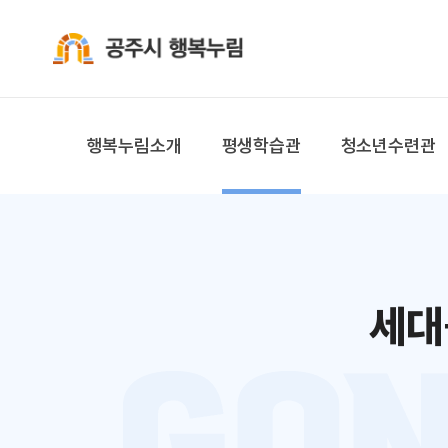
공주시 행복누림
행복누림소개
평생학습관
청소년수련관
세대