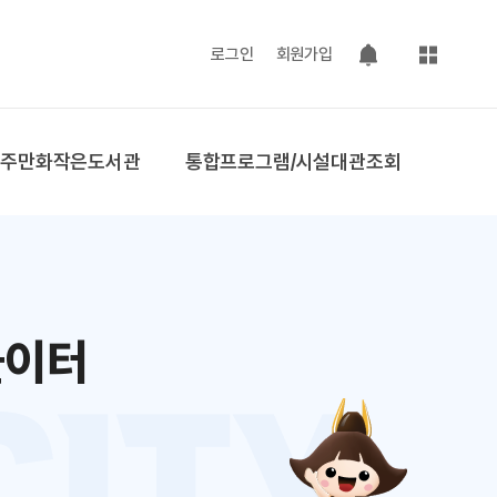
사이트맵
로그인
회원가입
팝업 열기
공주만화작은도서관
통합프로그램/시설대관조회
놀이터