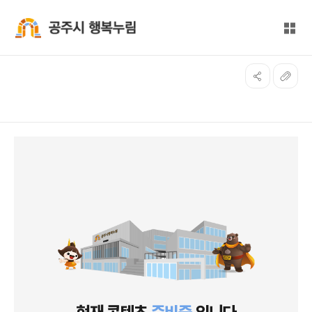
본문 바로가기
대메뉴 바로가기
전체
공주시 행복누림