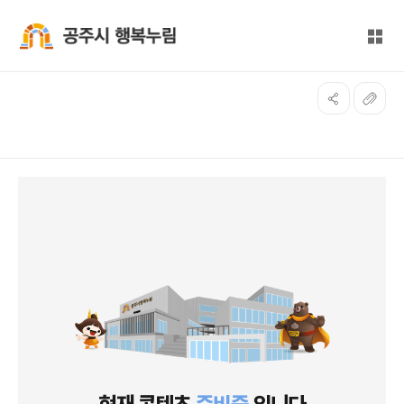
본문 바로가기
대메뉴 바로가기
전체
공주시 행복누림