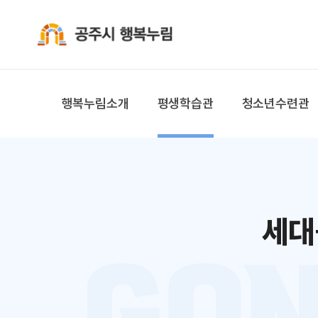
공주시 행복누림
행복누림소개
평생학습관
청소년수련관
세대