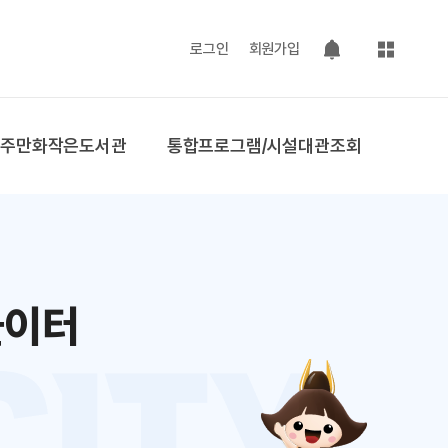
사이트맵
로그인
회원가입
팝업 열기
공주만화작은도서관
통합프로그램/시설대관조회
놀이터