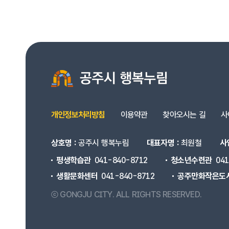
개인정보처리방침
이용약관
찾아오시는 길
사
상호명 :
공주시 행복누림
대표자명 :
최원철
사
평생학습관
041-840-8712
청소년수련관
04
생활문화센터
041-840-8712
공주만화작은도
ⓒ GONGJU CITY.
ALL RIGHTS RESERVED.