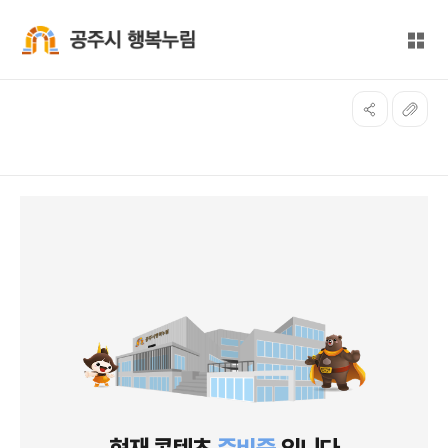
본문 바로가기
대메뉴 바로가기
전체
공주시 행복누림