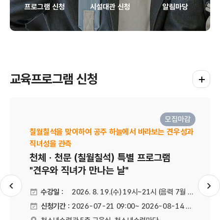
프로그램 신청
시설대관 신청
알림마당
교육프로그램 신청
교육프로
모집마감
칠월칠석을 맞이하여 공주 하늘에서 바라보는 견우성과
직녀성을 관측
천체 · 천문 (칠월칠석) 특별 프로그램
"견우와 직녀가 만나는 날"
슬라이드 이전
슬
수강일 :
2026. 8. 19.(수) 19시~21시 (음력 7월 7일)
신청기간 :
2026-07-21 09:00~ 2026-08-14 21:00