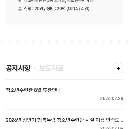
청소년수련관 5층 교육실, 청소년수련마당
진행장소
신청 :
20명 /
정원 :
20명
(대기4 / 4 명)
공지사항
보도자료
공지사항
청소년수련관 8월 휴관안내
2026.07.28
2026년 상반기 행복누림 청소년수련관 시설 이용 만족도 조사
2026.07.04