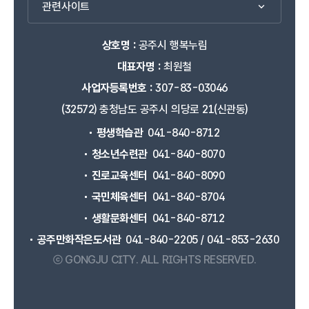
관련사이트
상호명 :
공주시 행복누림
대표자명 :
최원철
사업자등록번호 :
307-83-03046
(32572) 충청남도 공주시 의당로 21(신관동)
평생학습관
041-840-8712
청소년수련관
041-840-8070
진로교육센터
041-840-8090
국민체육센터
041-840-8704
생활문화센터
041-840-8712
공주만화작은도서관
041-840-2205 / 041-853-2630
ⓒ GONGJU CITY.
ALL RIGHTS RESERVED.