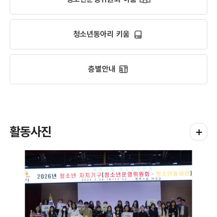
청소년동아리 키움
층별안내
활동사진
평생학습