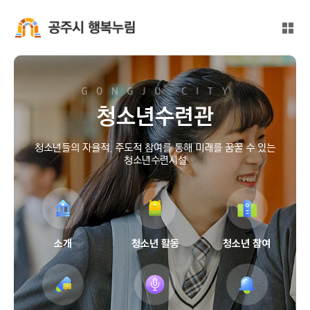
본문 바로가기
대메뉴 바로가기
전체
공주시 행복누림
청소년수련관
청소년들의 자율적, 주도적 참여를 통해 미래를 꿈꿀 수 있는
청소년수련시설
소개
청소년 활동
청소년 참여