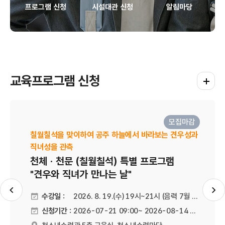
프로그램 신청
시설대관 신청
알림마당
교육프로그램 신청
교육프로
모집마감
칠월칠석을 맞이하여 공주 하늘에서 바라보는 견우성과
직녀성을 관측
천체 · 천문 (칠월칠석) 특별 프로그램
"견우와 직녀가 만나는 날"
슬라이드 이전
슬
수강일 :
2026. 8. 19.(수) 19시~21시 (음력 7월 7일)
신청기간 :
2026-07-21 09:00~ 2026-08-14 21:00