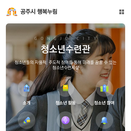
본문 바로가기
대메뉴 바로가기
전체
공주시 행복누림
청소년수련관
청소년들의 자율적, 주도적 참여를 통해 미래를 꿈꿀 수 있는
청소년수련시설
소개
청소년 활동
청소년 참여