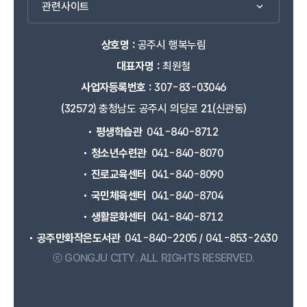
관련사이트
상호명 :
공주시 행복누림
대표자명 :
최원철
사업자등록번호 :
307-83-03046
(32572) 충청남도 공주시 의당로 21(신관동)
평생학습관
041-840-8712
청소년수련관
041-840-8070
진로교육센터
041-840-8090
국민체육센터
041-840-8704
생활문화센터
041-840-8712
공주만화작은도서관
041-840-2205 / 041-853-2630
ⓒ GONGJU CITY.
ALL RIGHTS RESERVED.