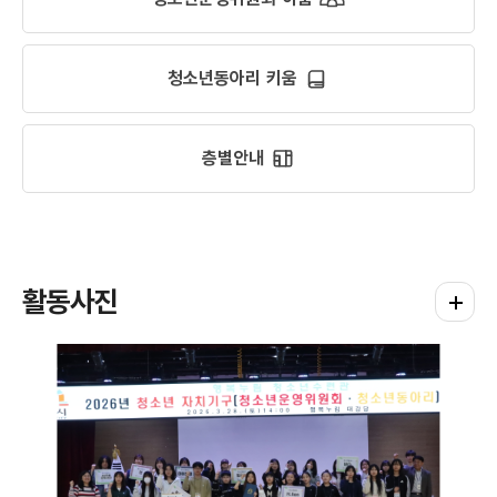
청소년동아리 키움
층별안내
활동사진
평생학습