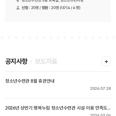
청소년수련관 5층 교육실, 청소년수련마당
진행장소
신청 :
20명 /
정원 :
20명
(대기4 / 4 명)
공지사항
보도자료
공지사항
청소년수련관 8월 휴관안내
2026.07.28
2026년 상반기 행복누림 청소년수련관 시설 이용 만족도 조사
2026.07.04