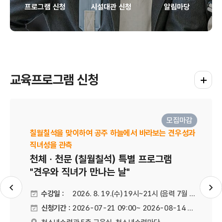
프로그램 신청
시설대관 신청
알림마당
교육프로그램 신청
교육프로
모집마감
칠월칠석을 맞이하여 공주 하늘에서 바라보는 견우성과
직녀성을 관측
천체 · 천문 (칠월칠석) 특별 프로그램
"견우와 직녀가 만나는 날"
슬라이드 이전
슬
수강일 :
2026. 8. 19.(수) 19시~21시 (음력 7월 7일)
신청기간 :
2026-07-21 09:00~ 2026-08-14 21:00