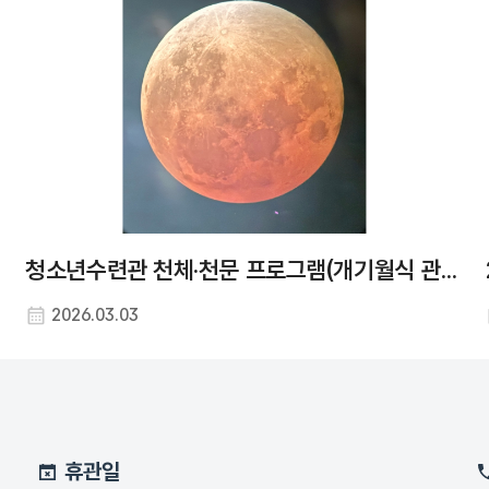
청소년수련관 천체·천문 프로그램(개기월식 관측) 행사 사진
2026.03.03
휴관일