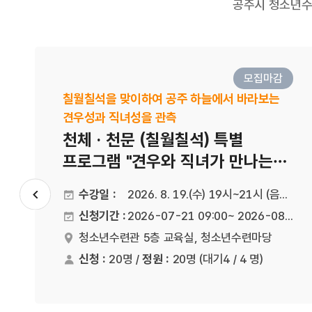
공주시 청소년수
모집마감
칠월칠석을 맞이하여 공주 하늘에서 바라보는
견우성과 직녀성을 관측
천체 · 천문 (칠월칠석) 특별
프로그램 "견우와 직녀가 만나는
날"
수강일 :
2026. 8. 19.(수) 19시~21시 (음력 7월 7일)
슬라이드 이전
신청기간 :
2026-07-21 09:00~ 2026-08-14 21:00
청소년수련관 5층 교육실, 청소년수련마당
진행장소
신청 :
20명 /
정원 :
20명
(대기4 / 4 명)