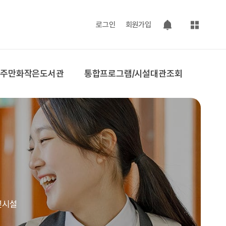
사이트맵
로그인
회원가입
팝업 열기
공주만화작은도서관
통합프로그램/시설대관조회
련시설