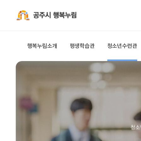
공주시 행복누림
행복누림소개
평생학습관
청소년수련관
청소