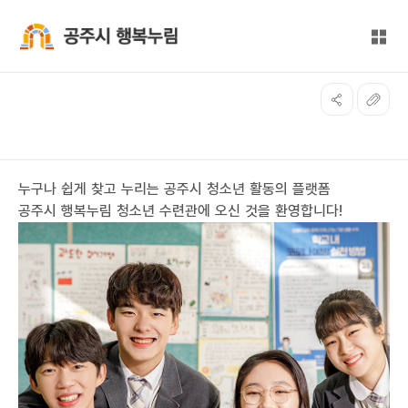
본문 바로가기
대메뉴 바로가기
전체
공주시 행복누림
누구나 쉽게 찾고 누리는 공주시 청소년 활동의 플랫폼
공주시
행복누림 청소년 수련관
에
오신 것을 환영합니다!